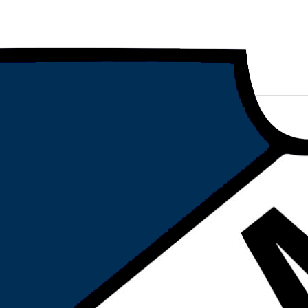
a en el Club Ar
arril comparte
da