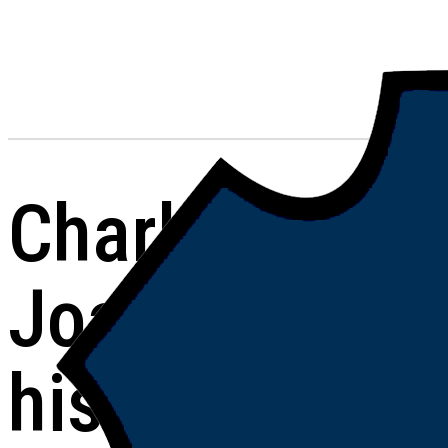
Charla abiert
Joaquín del C
historia de vi