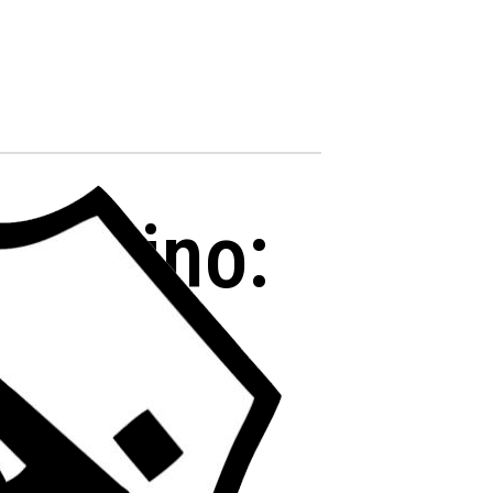
gentino:
 su