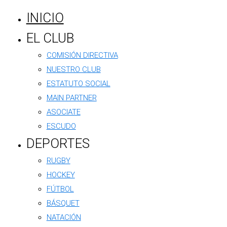
González al
2392-531782
INICIO
EL CLUB
Ponete
COMISIÓN DIRECTIVA
NUESTRO CLUB
en
ESTATUTO SOCIAL
MAIN PARTNER
contacto
ASOCIATE
ESCUDO
DEPORTES
RUGBY
2392-531782
HOCKEY
FÚTBOL
@padelargentino.tl
BÁSQUET
PEDÍ TU TURNO
NATACIÓN