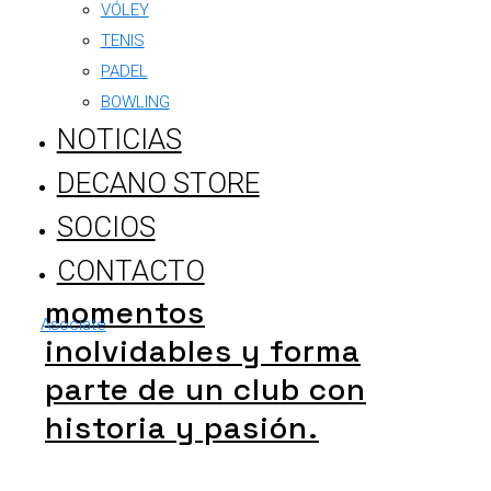
VÓLEY
Asociate y disfruta
TENIS
PADEL
de nuestras
BOWLING
instalaciones,
NOTICIAS
actividades y
DECANO STORE
beneficios
SOCIOS
exclusivos. Viví el
deporte, compartí
CONTACTO
momentos
Asociate
inolvidables y forma
parte de un club con
historia y pasión.