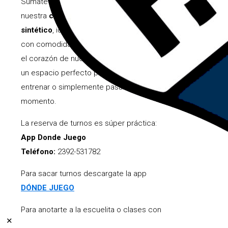
Sumate a la experiencia del pádel en
nuestra
cancha renovada con césped
sintético
, ideal para disfrutar del deporte
con comodidad y rendimiento. Ubicada en
el corazón de nuestro predio, te ofrecemos
un espacio perfecto para jugar con amigos,
entrenar o simplemente pasar un buen
momento.
La reserva de turnos es súper práctica:
App Donde Juego
Teléfono:
2392-531782
Para sacar turnos descargate la app
DÓNDE JUEGO
Para anotarte a la escuelita o clases con
✕
profesor comunicate con Juan Pablo