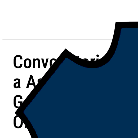
Convocatoria
a Asamblea
General
Ordinaria