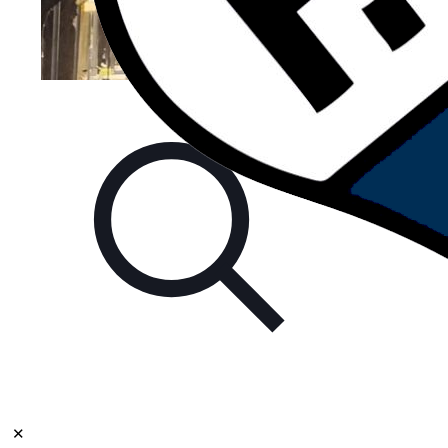
El
Foot Ball Club Argentino
, de acuerdo a
✕