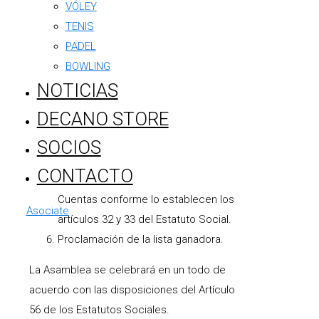
firma del Acta.
VÓLEY
Consideración de la Memoria, Balance
TENIS
General, Inventario, Cuenta de
PADEL
Ganancias e informe de la Comisión
BOWLING
Revisora de Cuentas,
NOTICIAS
correspondiente al ejercicio cerrado
DECANO STORE
el 31 de octubre de 2025.
Designación de Junta Escrutadora.
SOCIOS
Elección de miembros de Comisión
CONTACTO
Directiva y Comisión Revisora de
Cuentas conforme lo establecen los
Asociate
artículos 32 y 33 del Estatuto Social.
Proclamación de la lista ganadora.
La Asamblea se celebrará en un todo de
acuerdo con las disposiciones del Artículo
56 de los Estatutos Sociales.