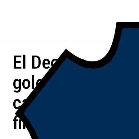
El Decano
goleó en
casa, sigue
firme en la