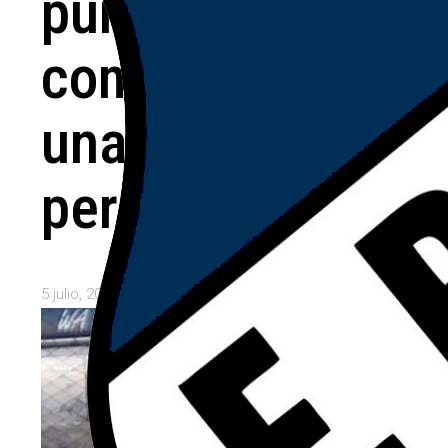
punta y
completó
una jornada
perfecta
5 julio, 2026