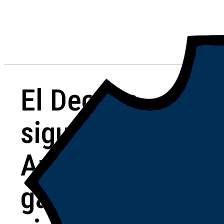
El Decano
sigue firme:
Argentino
ganó de