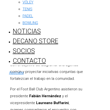
VÓLEY
TENIS
PADEL
BOWLING
NOTICIAS
DECANO STORE
En la sede de Barrio Alegre se desarrolló la
SOCIOS
primera reunión de 2026 entre instituciones
sociales y deportivas de Trenque Lauquen,
CONTACTO
con el objetivo de diagramar una agenda
común y proyectar iniciativas conjuntas que
Asociate
fortalezcan el trabajo en la comunidad.
Por el Foot Ball Club Argentino asistieron su
presidente
Fabián Hernández
y el
vicepresidente
Laureano Buffarini
,
quienes compartieron el encuentro con