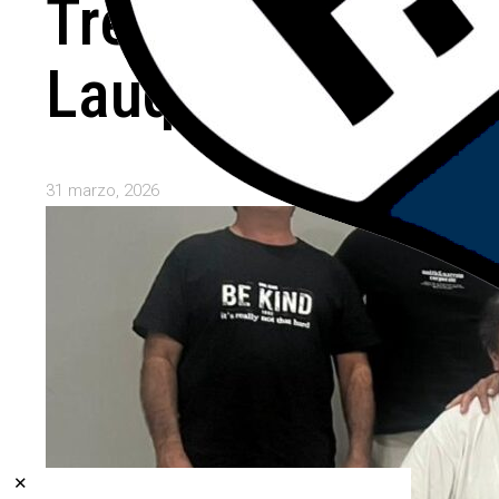
Trenque
Lauquen
31 marzo, 2026
✕