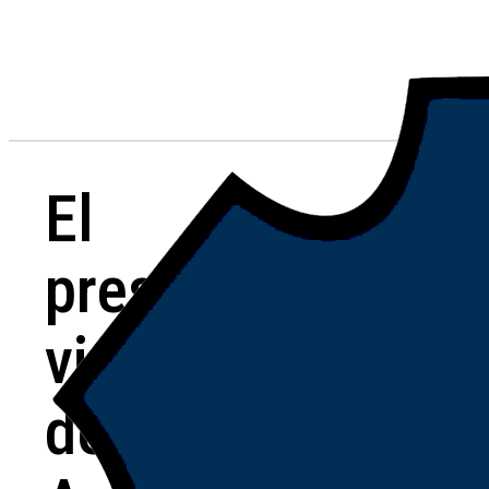
El
presidente y
vicepresidente
de