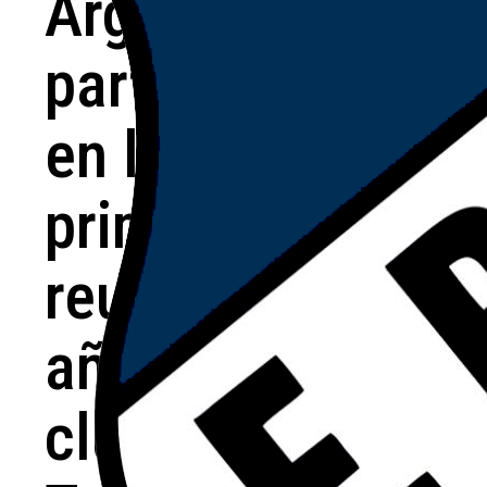
Argentino
participaron
en la
primera
reunión del
año de los
clubes de