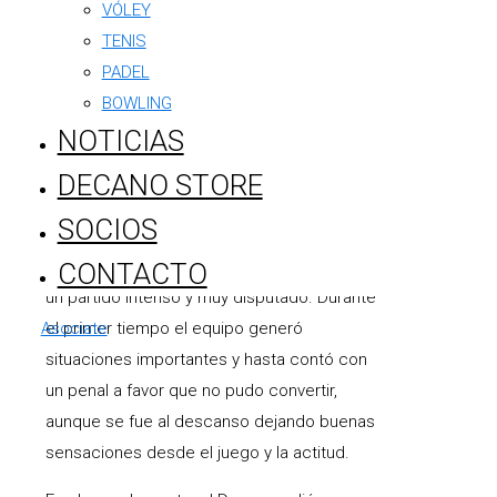
sólida victoria por 3 a 0, dominando el
VÓLEY
encuentro de principio a fin y desplegando
TENIS
un muy buen funcionamiento colectivo.
PADEL
Cristian Ruiz fue una de las grandes figuras
BOWLING
de la cancha al convertir en dos
NOTICIAS
oportunidades, mientras que Franco Murphy
DECANO STORE
completó el marcador para sellar una
actuación convincente del Decano.
SOCIOS
En Primera División, Argentino protagonizó
CONTACTO
un partido intenso y muy disputado. Durante
Asociate
el primer tiempo el equipo generó
situaciones importantes y hasta contó con
un penal a favor que no pudo convertir,
aunque se fue al descanso dejando buenas
sensaciones desde el juego y la actitud.