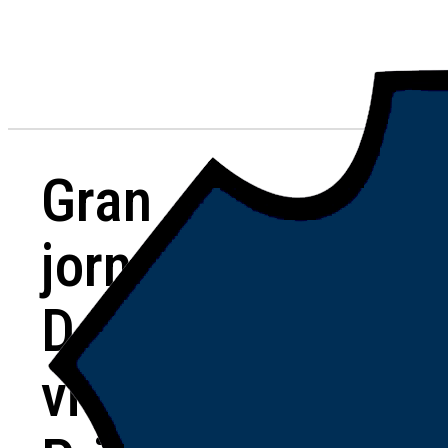
Gran
jornada del
Decano:
victorias de