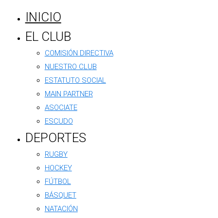
INICIO
EL CLUB
COMISIÓN DIRECTIVA
NUESTRO CLUB
ESTATUTO SOCIAL
MAIN PARTNER
ASOCIATE
El Foot Ball Club Argentino tuvo una
ESCUDO
destacada actuación en una nueva jornada
DEPORTES
del torneo, logrando importantes triunfos
RUGBY
tanto en Primera División como en Tercera,
HOCKEY
con equipos que mostraron intensidad,
FÚTBOL
buen juego y contundencia ofensiva.
BÁSQUET
La Tercera División abrió la tarde con una
NATACIÓN