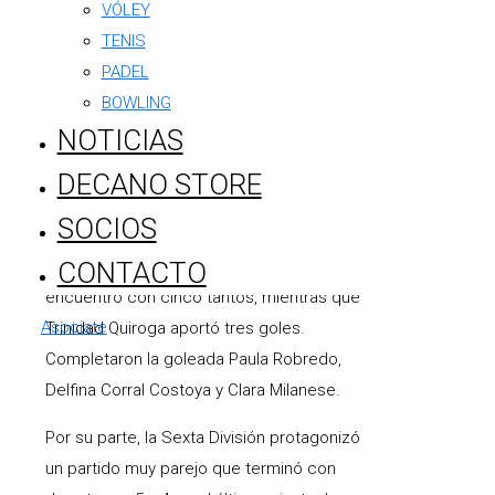
como líder absoluto del torneo, con una
VÓLEY
ventaja de cinco puntos sobre sus
TENIS
perseguidores, ratificando el gran trabajo
PADEL
colectivo que viene desarrollando el plantel
BOWLING
durante toda la temporada.
NOTICIAS
También fue sobresaliente la actuación de
DECANO STORE
la Séptima División, que goleó 11 a 1 y
SOCIOS
continúa liderando su categoría. Elena
CONTACTO
Sánchez Gortari fue la gran figura del
encuentro con cinco tantos, mientras que
Asociate
Trinidad Quiroga aportó tres goles.
Completaron la goleada Paula Robredo,
Delfina Corral Costoya y Clara Milanese.
Por su parte, la Sexta División protagonizó
un partido muy parejo que terminó con