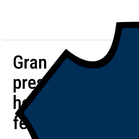
Gran
presente
hockey
femenino