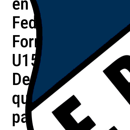
en la Liga
Federal
Formativa
U15: el
Decano
quedó a un
paso de la