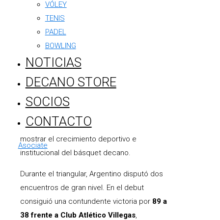
VÓLEY
TENIS
PADEL
BOWLING
El Foot Ball Club Argentino fue protagonista
NOTICIAS
de un fin de semana histórico al convertirse
DECANO STORE
en sede de una nueva etapa de la Liga
Federal Formativa U15, un certamen
SOCIOS
nacional que reunió a algunos de los
CONTACTO
mejores equipos de la región y que volvió a
mostrar el crecimiento deportivo e
Asociate
institucional del básquet decano.
Durante el triangular, Argentino disputó dos
encuentros de gran nivel. En el debut
consiguió una contundente victoria por
89 a
38 frente a Club Atlético Villegas
,