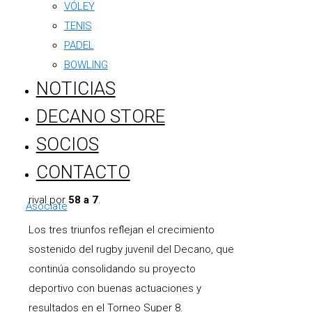
VÓLEY
realizando en la formación de jugadores.
TENIS
La categoría M14 abrió la tarde con una
PADEL
actuación contundente, imponiéndose por
BOWLING
un categórico
63 a 0
. Luego fue el turno de
NOTICIAS
la M16, que protagonizó uno de los
DECANO STORE
encuentros más parejos de la jornada y
SOCIOS
logró quedarse con el triunfo por
25 a 22
.
Finalmente, la M18 cerró el domingo con
CONTACTO
una sólida presentación, venciendo a su
rival por
58 a 7
.
Asociate
Los tres triunfos reflejan el crecimiento
sostenido del rugby juvenil del Decano, que
continúa consolidando su proyecto
deportivo con buenas actuaciones y
resultados en el Torneo Super 8.