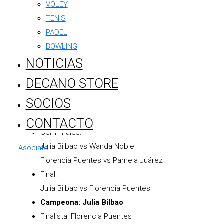
VÓLEY
Semifinales:
TENIS
Emma Martin vs Lisandro Martin
PADEL
Lucas Saran vs Juan Vincent
BOWLING
Final:
NOTICIAS
Emma Martin vs Lucas Saran
Campeón: Lucas Saran
DECANO STORE
Finalista: Emma Martin
SOCIOS
Categoría Damas B
CONTACTO
Semifinales:
Julia Bilbao vs Wanda Noble
Asociate
Florencia Puentes vs Pamela Juárez
Final:
Julia Bilbao vs Florencia Puentes
Campeona: Julia Bilbao
Finalista: Florencia Puentes