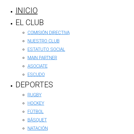
INICIO
EL CLUB
El pasado fin de semana se disputó una
COMISIÓN DIRECTIVA
nueva fecha del Ranking Decano en las
NUESTRO CLUB
instalaciones del Club Argentino, con gran
ESTATUTO SOCIAL
participación y destacados cruces en
MAIN PARTNER
distintas categorías. La jornada volvió a
ASOCIATE
demostrar el compromiso y el nivel
ESCUDO
competitivo de cada jugador y jugadora
DEPORTES
que forma parte de esta propuesta
RUGBY
deportiva.
HOCKEY
FÚTBOL
Resultados confirmados
BÁSQUET
Categoría Intermedia
NATACIÓN