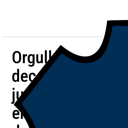
Orgullo
decano:
jugadores y
entrenadores