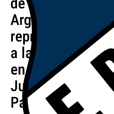
de
Argentino
representarán
a la región
en los
Juegos
Pampeanos