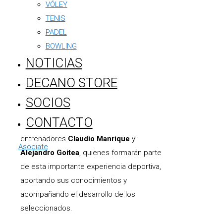
VÓLEY
vuelve a recibir una gran noticia. Jugadores,
TENIS
jugadoras y entrenadores de la institución
PADEL
fueron convocados para representar a la
BOWLING
región en los
Juegos Pampeanos de
NOTICIAS
Selecciones Sur vs. Norte
, un
reconocimiento al trabajo, el compromiso y
DECANO STORE
el crecimiento que vienen demostrando
SOCIOS
dentro y fuera de la cancha.
CONTACTO
La convocatoria también alcanza a los
entrenadores
Claudio Manrique
y
Asociate
Alejandro Goitea
, quienes formarán parte
de esta importante experiencia deportiva,
aportando sus conocimientos y
acompañando el desarrollo de los
seleccionados.