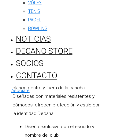
VÓLEY
Descripción
TENIS
Canilleras Oficiales
PADEL
BOWLING
Foot Ball Club
NOTICIAS
Argentino
DECANO STORE
SOCIOS
Las
canilleras oficiales del Foot Ball Club
Argentino
son el accesorio indispensable
CONTACTO
para quienes defienden los colores azul y
blanco dentro y fuera de la cancha.
Asociate
Diseñadas con materiales resistentes y
cómodos, ofrecen protección y estilo con
la identidad Decana.
Diseño exclusivo con el escudo y
nombre del club