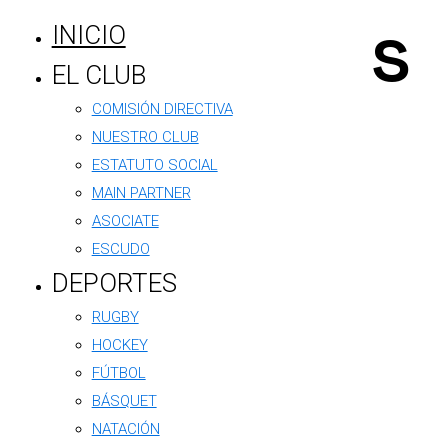
Canilleras
INICIO
EL CLUB
Oficiales
COMISIÓN DIRECTIVA
NUESTRO CLUB
ESTATUTO SOCIAL
MAIN PARTNER
ASOCIATE
Descripción
ESCUDO
DEPORTES
Llevá la pasión del Foot Ball Club
RUGBY
Argentino en tu espalda
. Mochila oficial
HOCKEY
con diseño exclusivo, resistente y cómoda.
FÚTBOL
¡Ideal para hinchas y jugadores!
BÁSQUET
Categoría:
DECANO STORE
NATACIÓN