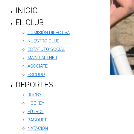
INICIO
EL CLUB
COMISIÓN DIRECTIVA
NUESTRO CLUB
ESTATUTO SOCIAL
MAIN PARTNER
ASOCIATE
ESCUDO
Rugby
DEPORTES
RUGBY
Fin de semana con
HOCKEY
todo para el Decano:
FÚTBOL
rugby, pasión y
BÁSQUET
resultados
NATACIÓN